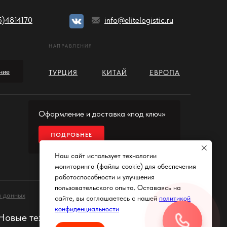
5)4814170
info@elitelogistic.ru
НАПРАВЛЕНИЯ
ние
ТУРЦИЯ
КИТАЙ
ЕВРОПА
Оформление и доставка «под ключ»
ПОДРОБНЕЕ
Наш сайт использует технологии
мониторинга (файлы cookie) для обеспечения
работоспособности и улучшения
пользовательского опыта. Оставаясь на
 данных
сайте, вы соглашаетесь с нашей
политикой
конфиденциальности
"Новые технологии комплектации". Все