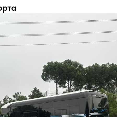
орта
info@elitelogistic.ru